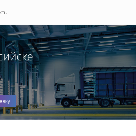
кты
сийске
явку