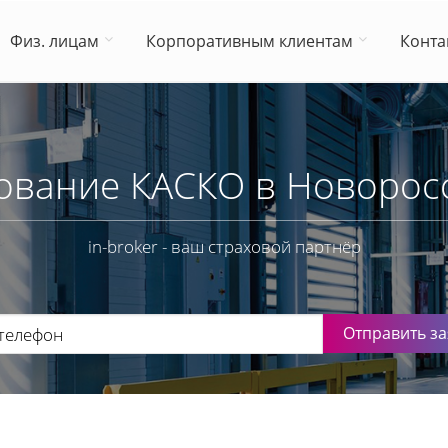
Физ. лицам
Корпоративным клиентам
Конта
ование КАСКО в Новорос
in-broker - ваш страховой партнёр
Отправить за