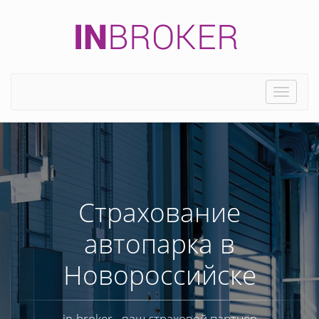
Toggle
naviga
Страхование
автопарка в
Новороссийске
in-broker - ваш страховой партнёр