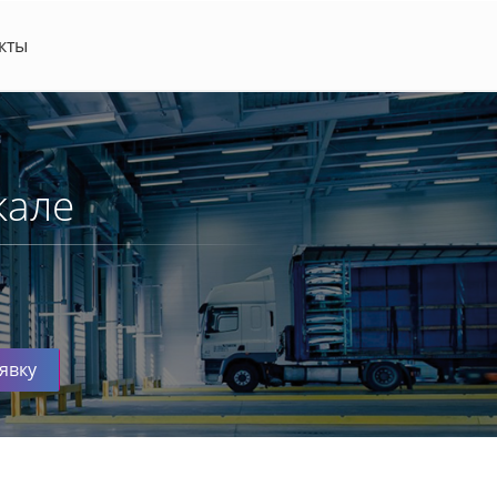
кты
кале
явку