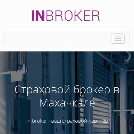
Toggle
naviga
Страховой брокер в
Махачкале
in-broker - ваш страховой партнёр