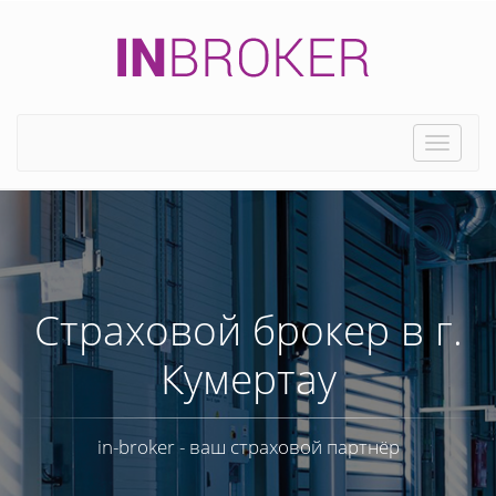
Toggle
naviga
Страховой брокер в г.
Кумертау
in-broker - ваш страховой партнёр