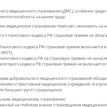
ного медицинского страхования (ДМС), особенно среди 
рентоспособность на рынке труда.
ное медицинское страхование помогает сэкономить на н
части II Налогового кодекса РФ страховая премия не обла
II Налогового кодекса РФ страховая премия включается в
 (ФОТ);
 II Налогового кодекса РФ на страховую премию не начис
I Налогового кодекса РФ страховая премия не включается
рамм добровольного медицинского страхования обходит
линики и престижные медицинские учреждения. А корп
ля больших групп страхующихся.
ьному медицинскому страхованию
ванный на глубоком знании страховщиком медицинских 