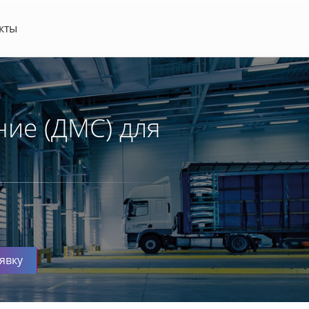
кты
ие (ДМС) для
явку