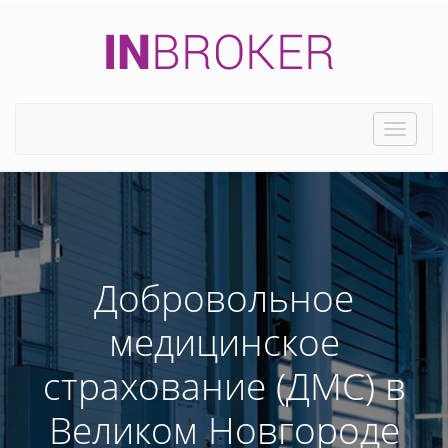
Toggle
naviga
Добровольное
медицинское
страхование (ДМС) в
Великом Новгороде