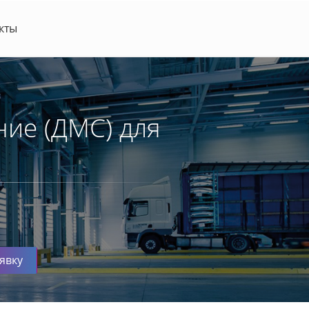
кты
ие (ДМС) для
явку