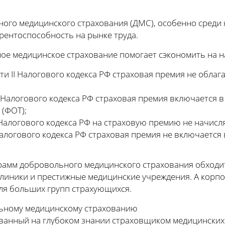
ного медицинского страхования (ДМС), особенно среди 
рентоспособность на рынке труда.
ное медицинское страхование помогает сэкономить на н
части II Налогового кодекса РФ страховая премия не обла
II Налогового кодекса РФ страховая премия включается в
 (ФОТ);
 II Налогового кодекса РФ на страховую премию не начис
I Налогового кодекса РФ страховая премия не включается
рамм добровольного медицинского страхования обходит
линики и престижные медицинские учреждения. А корп
ля больших групп страхующихся.
ьному медицинскому страхованию
ванный на глубоком знании страховщиком медицинских 