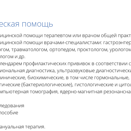
еская помощь
дицинской помощи терапевтом или врачом общей практ
дицинской помощи врачами-специалистами: гастроэнтер
гом, травматологом, ортопедом, проктологом, уролого
логом и др.
календарем профилактических прививок в соответствии
иональная диагностика, ультразвуковые диагностическ
инические, биохимические, в том числе гормональные,
ческие (бактериологические), гистологические и цито
омпьютерная томография, ядерно-магнитная резонансн
следования
пособие
ануальная терапия.