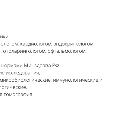
ики.
ологом, кардиологом, эндокринологом,
м, отоларингологом, офтальмологом,
 с нормами Минздрава РФ
ие исследования,
 микробиологические, иммунологические и
логические.
ая томография