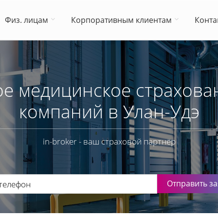
Физ. лицам
Корпоративным клиентам
Конта
е медицинское страхован
компаний в Улан-Удэ
in-broker - ваш страховой партнёр
Отправить за