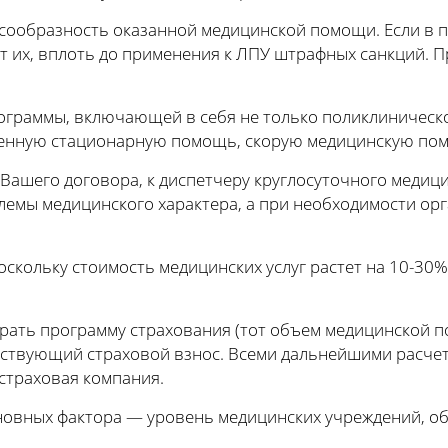
сообразность оказанной медицинской помощи. Если в 
т их, вплоть до применения к ЛПУ штрафных санкций. П
ограммы, включающей в себя не только поликлиническо
ренную стационарную помощь, скорую медицинскую по
Вашего договора, к диспетчеру круглосуточного медици
лемы медицинского характера, а при необходимости о
скольку стоимость медицинских услуг растет на 10-30% 
ыбрать программу страхования (тот объем медицинской 
етствующий страховой взнос. Всеми дальнейшими расче
страховая компания.
овных фактора — уровень медицинских учреждений, об