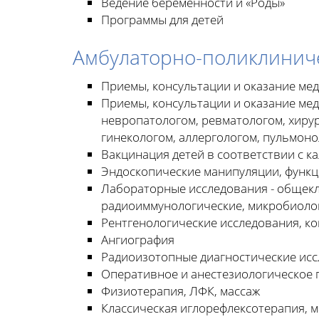
Ведение беременности и «Роды»
Программы для детей
Амбулаторно-поликлинич
Приемы, консультации и оказание ме
Приемы, консультации и оказание ме
невропатологом, ревматологом, хирур
гинекологом, аллергологом, пульмоно
Вакцинация детей в соответствии с 
Эндоскопические манипуляции, функц
Лабораторные исследования - общекл
радиоиммунологические, микробиологи
Рентгенологические исследования, к
Ангиография
Радиоизотопные диагностические ис
Оперативное и анестезиологическое 
Физиотерапия, ЛФК, массаж
Классическая иглорефлексотерапия, м