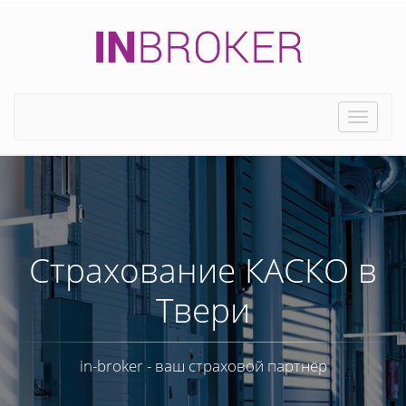
Toggle
naviga
Страхование КАСКО в
Твери
in-broker - ваш страховой партнёр