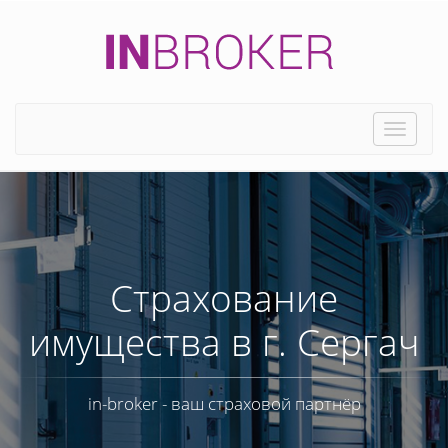
Toggle
naviga
Страхование
имущества в г. Сергач
in-broker - ваш страховой партнёр