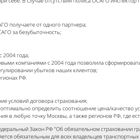
ри себе. В случае отсутствия полиса ОСАГО инспектор
ГО получаете от одного партнера;
САГО за безубыточность;
 2004 года;
овыми компаниями с 2004 года позволила сформироват
егулировании убытков наших клиентов;
егионах РФ.
ние условий договора страхования;
 оптимально определить соотношение цена/качество ус
ния в любую точку Москвы, а также регионов РФ, где ес
Федеральный Закон РФ "Об обязательном страховании г
яется обязательным для всех владельцев транспортных 