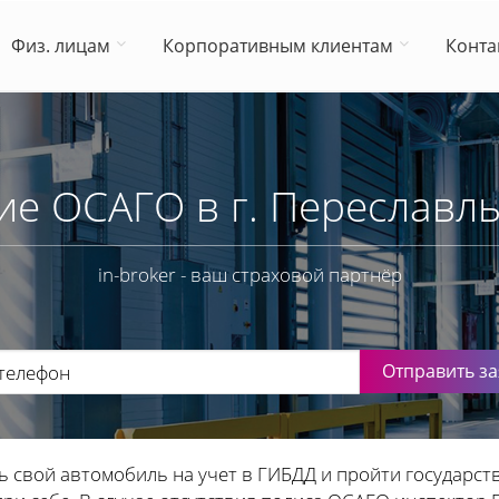
Физ. лицам
Корпоративным клиентам
Конта
ие ОСАГО в г. Переславль
in-broker - ваш страховой партнёр
Отправить за
ь свой автомобиль на учет в ГИБДД и пройти государст