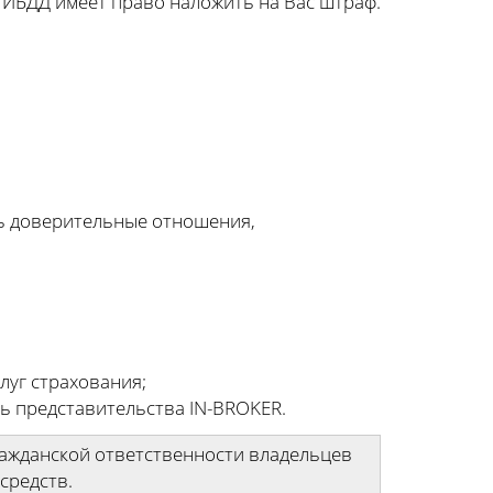
 ГИБДД имеет право наложить на Вас штраф.
ь доверительные отношения,
луг страхования;
ть представительства IN-BROKER.
ражданской ответственности владельцев
средств.