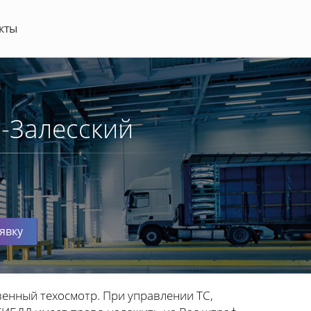
кты
-Залесский
явку
венный техосмотр. При управлении ТС,