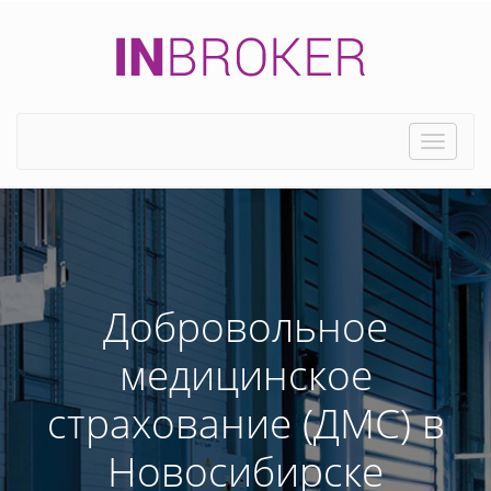
Toggle
naviga
Добровольное
медицинское
страхование (ДМС) в
Новосибирске