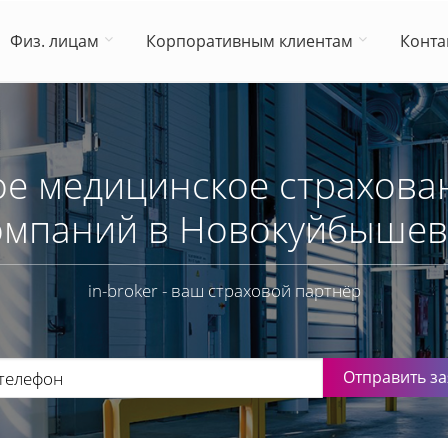
Физ. лицам
Корпоративным клиентам
Конта
е медицинское страхован
омпаний в Новокуйбышев
in-broker - ваш страховой партнёр
Отправить за