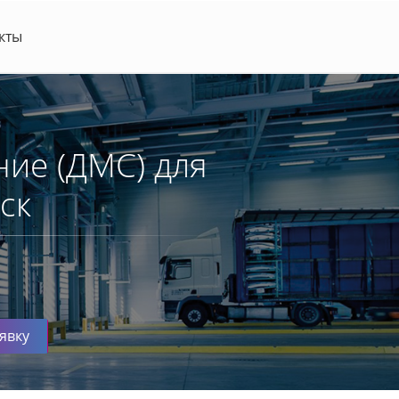
кты
ие (ДМС) для
ск
явку