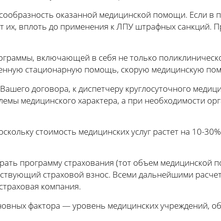
сообразность оказанной медицинской помощи. Если в 
т их, вплоть до применения к ЛПУ штрафных санкций. П
ограммы, включающей в себя не только поликлиническо
ренную стационарную помощь, скорую медицинскую по
Вашего договора, к диспетчеру круглосуточного медици
лемы медицинского характера, а при необходимости о
скольку стоимость медицинских услуг растет на 10-30% 
ыбрать программу страхования (тот объем медицинской 
етствующий страховой взнос. Всеми дальнейшими расче
страховая компания.
овных фактора — уровень медицинских учреждений, об