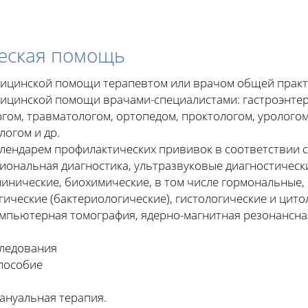
еская помощь
дицинской помощи терапевтом или врачом общей практ
дицинской помощи врачами-специалистами: гастроэнтер
гом, травматологом, ортопедом, проктологом, уролого
логом и др.
календарем профилактических прививок в соответствии
иональная диагностика, ультразвуковые диагностическ
инические, биохимические, в том числе гормональные,
ческие (бактериологические), гистологические и цито
омпьютерная томография, ядерно-магнитная резонансн
следования
пособие
ануальная терапия.