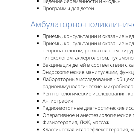
Ведение беременности и «Роды»
Программы для детей
Амбулаторно-поликлинич
Приемы, консультации и оказание ме
Приемы, консультации и оказание ме
невропатологом, ревматологом, хирур
гинекологом, аллергологом, пульмоно
Вакцинация детей в соответствии с 
Эндоскопические манипуляции, функц
Лабораторные исследования - общекл
радиоиммунологические, микробиологи
Рентгенологические исследования, к
Ангиография
Радиоизотопные диагностические ис
Оперативное и анестезиологическое 
Физиотерапия, ЛФК, массаж
Классическая иглорефлексотерапия, м