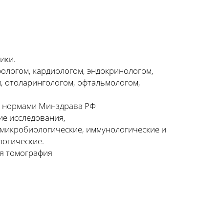
ики.
ологом, кардиологом, эндокринологом,
м, отоларингологом, офтальмологом,
 с нормами Минздрава РФ
ие исследования,
 микробиологические, иммунологические и
логические.
ая томография