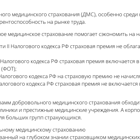
ного медицинского страхования (ДМС), особенно среди 
рентоспособность на рынке труда.
ное медицинское страхование помогает сэкономить на н
части II Налогового кодекса РФ страховая премия не обла
II Налогового кодекса РФ страховая премия включается в
 (ФОТ);
 II Налогового кодекса РФ на страховую премию не начис
I Налогового кодекса РФ страховая премия не включается
рамм добровольного медицинского страхования обходит
линики и престижные медицинские учреждения. А корп
ля больших групп страхующихся.
ьному медицинскому страхованию
ванный на глубоком знании страховщиком медицинских 