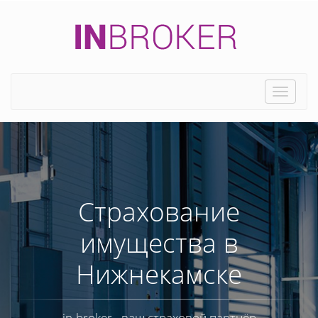
Toggle
naviga
Страхование
имущества в
Нижнекамске
in-broker - ваш страховой партнёр