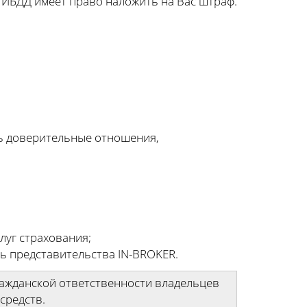
 ГИБДД имеет право наложить на Вас штраф.
ь доверительные отношения,
луг страхования;
ть представительства IN-BROKER.
ражданской ответственности владельцев
средств.