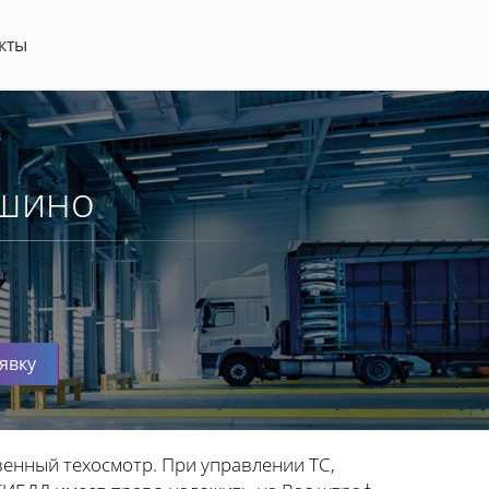
кты
ашино
явку
венный техосмотр. При управлении ТС,