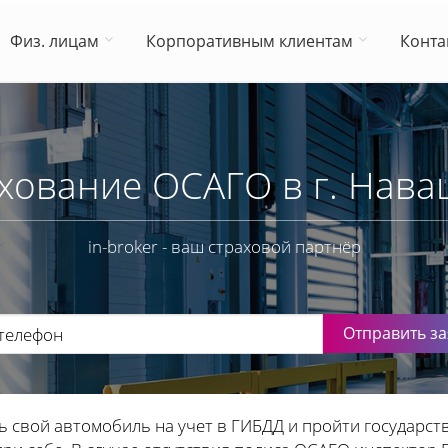
Физ. лицам
Корпоративным клиентам
Конта
хование ОСАГО в г. Нав
in-broker - ваш страховой партнёр
Отправить за
ь свой автомобиль на учет в ГИБДД и пройти государст