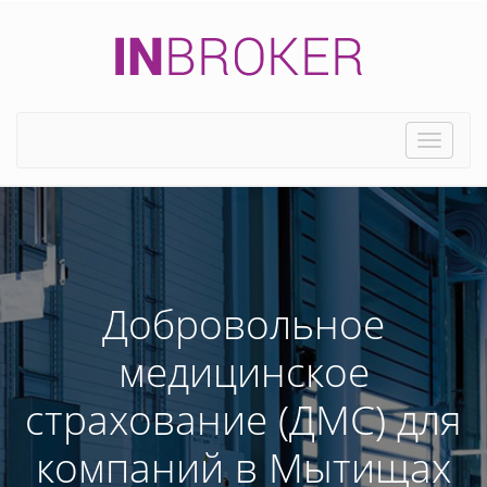
Toggle
naviga
Добровольное
медицинское
страхование (ДМС) для
компаний в Мытищах