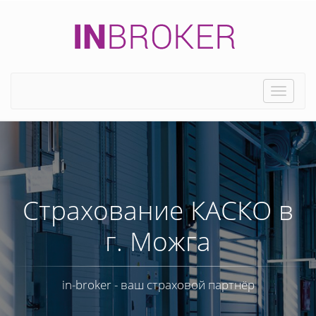
Toggle
naviga
Страхование КАСКО в
г. Можга
in-broker - ваш страховой партнёр