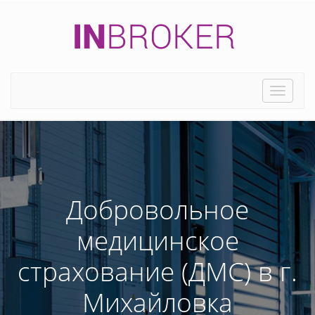
Toggle
naviga
Добровольное
медицинское
страхование (ДМС) в г.
Михайловка