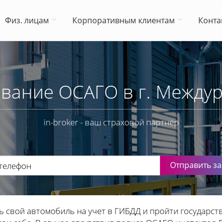
Физ. лицам
Корпоративным клиентам
Конта
вание ОСАГО в г. Между
in-broker - ваш страховой партнёр
Отправить за
ь свой автомобиль на учет в ГИБДД и пройти государст