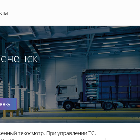
кты
реченск
явку
венный техосмотр. При управлении ТС,