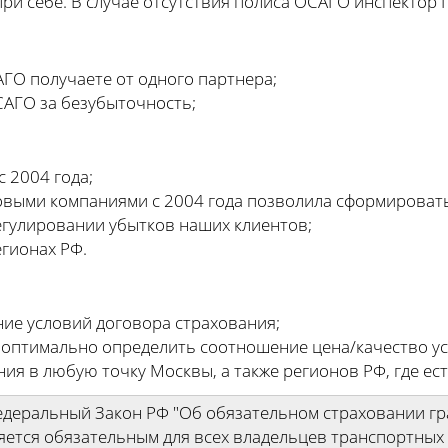
ри себе. В случае отсутствия полиса ОСАГО инспектор
ГО получаете от одного партнера;
САГО за безубыточность;
 2004 года;
овыми компаниями с 2004 года позволила сформироват
егулировании убытков наших клиентов;
егионах РФ.
ние условий договора страхования;
 оптимально определить соотношение цена/качество ус
ния в любую точку Москвы, а также регионов РФ, где ес
Федеральный Закон РФ "Об обязательном страховании г
яется обязательным для всех владельцев транспортных 