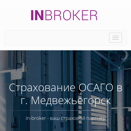
Toggle
naviga
Страхование ОСАГО в
г. Медвежьегорск
in-broker - ваш страховой партнёр