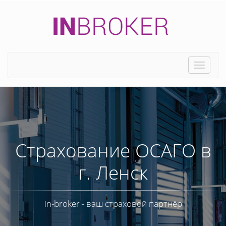
Toggle
naviga
Страхование ОСАГО в
г. Ленск
in-broker - ваш страховой партнёр