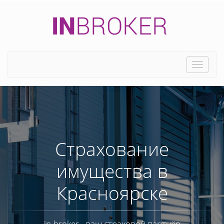
Toggle
naviga
Страхование
имущества в
Красноярске
in-broker - ваш страховой партнёр