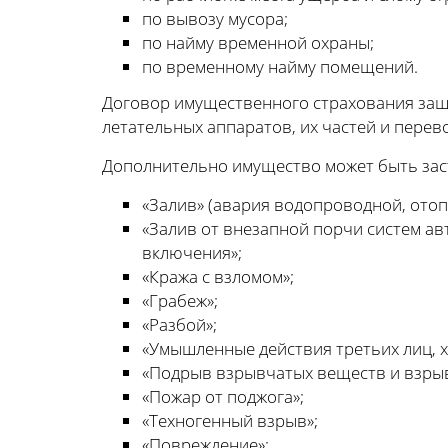
по вывозу мусора;
по найму временной охраны;
по временному найму помещений.
Договор имущественного страхования защи
летательных аппаратов, их частей и перево
Дополнительно имущество может быть зас
«Залив» (авария водопроводной, ото
«Залив от внезапной порчи систем а
включения»;
«Кража с взломом»;
«Грабеж»;
«Разбой»;
«Умышленные действия третьих лиц, х
«Подрыв взрывчатых веществ и взрыв
«Пожар от поджога»;
«Техногенный взрыв»;
«Повреждение»;