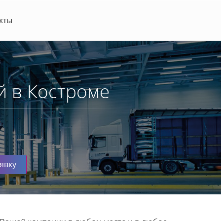
кты
й в Костроме
явку