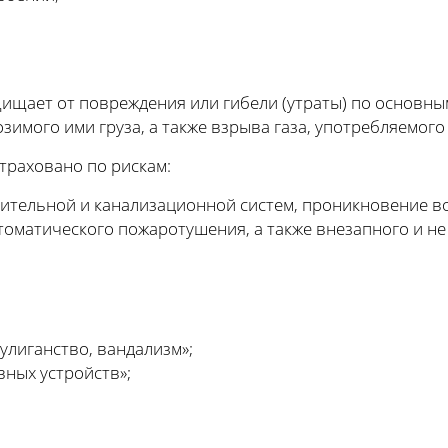
щает от повреждения или гибели (утраты) по основным
зимого ими груза, а также взрыва газа, употребляемого
траховано по рискам:
пительной и канализационной систем, проникновение в
втоматического пожаротушения, а также внезапного и н
улиганство, вандализм»;
ных устройств»;