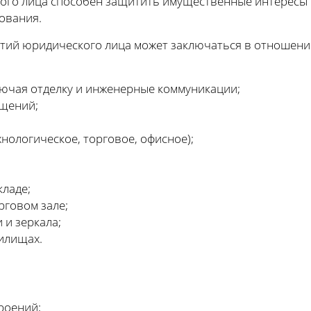
ого лица способен защитить имущественные интересы 
хования.
тий юридического лица может заключаться в отношени
лючая отделку и инженерные коммуникации;
ещений;
нологическое, торговое, офисное);
кладе;
рговом зале;
 и зеркала;
илищах.
роений;