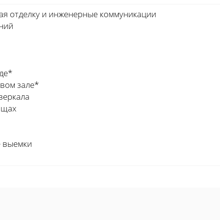
ая отделку и инженерные коммуникации
ний
де*
вом зале*
зеркала
ищах
е выемки