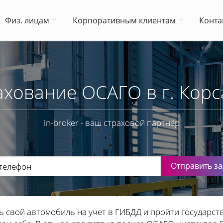
Физ. лицам
Корпоративным клиентам
Конта
ахование ОСАГО в г. Корс
in-broker - ваш страховой партнёр
Отправить за
ь свой автомобиль на учет в ГИБДД и пройти государст