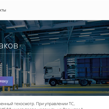
кты
аков
явку
венный техосмотр. При управлении ТС,