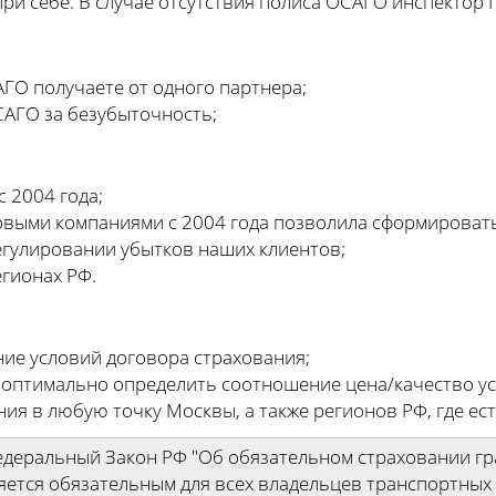
ри себе. В случае отсутствия полиса ОСАГО инспектор
ГО получаете от одного партнера;
САГО за безубыточность;
 2004 года;
овыми компаниями с 2004 года позволила сформироват
егулировании убытков наших клиентов;
егионах РФ.
ние условий договора страхования;
 оптимально определить соотношение цена/качество ус
ния в любую точку Москвы, а также регионов РФ, где ес
Федеральный Закон РФ "Об обязательном страховании г
яется обязательным для всех владельцев транспортных 