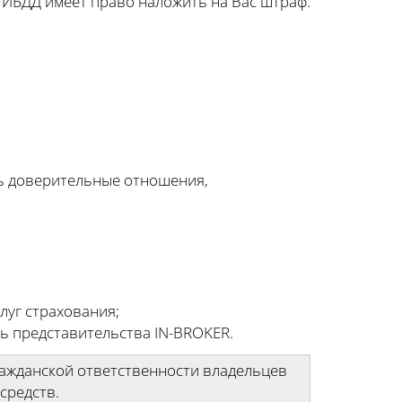
 ГИБДД имеет право наложить на Вас штраф.
ь доверительные отношения,
луг страхования;
ть представительства IN-BROKER.
ражданской ответственности владельцев
средств.