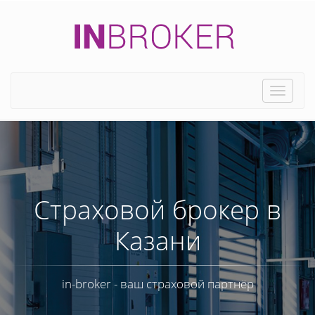
Toggle
naviga
Страховой брокер в
Казани
in-broker - ваш страховой партнёр