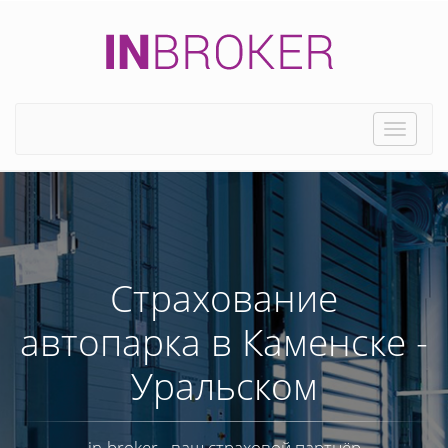
Toggle
naviga
Страхование
автопарка в Каменске -
Уральском
in-broker - ваш страховой партнёр