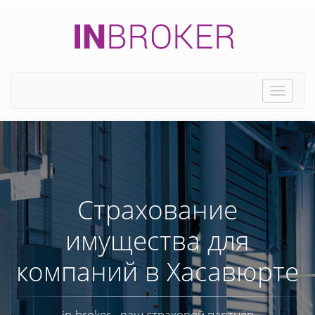
Toggle
naviga
Страхование
имущества для
компаний в Хасавюрте
in-broker - ваш страховой партнёр