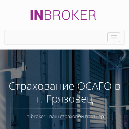
Toggle
naviga
Страхование ОСАГО в
г. Грязовец
in-broker - ваш страховой партнёр