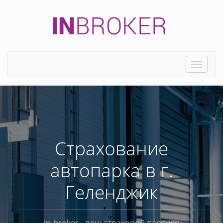
Toggle
naviga
Страхование
автопарка в г.
Геленджик
in-broker - ваш страховой партнёр