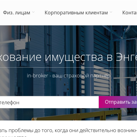
Физ. лицам
Корпоративным клиентам
Конта
хование имущества в Энг
in-broker - ваш страховой партнёр
Отправить за
ть проблемы до того, когда они действительно возникну