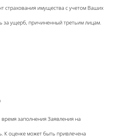
нт страхования имущества с учетом Ваших
ь за ущерб, причиненный третьим лицам.
)
 время заполнения Заявления на
ь. К оценке может быть привлечена