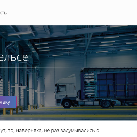
кты
ельсе
явку
т, то, наверняка, не раз задумывались о