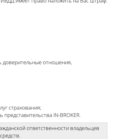
 ГИБДД имеет право наложить на Вас штраф.
ь доверительные отношения,
луг страхования;
ть представительства IN-BROKER.
ражданской ответственности владельцев
средств.