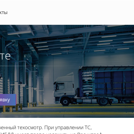
кты
те
явку
венный техосмотр. При управлении ТС,