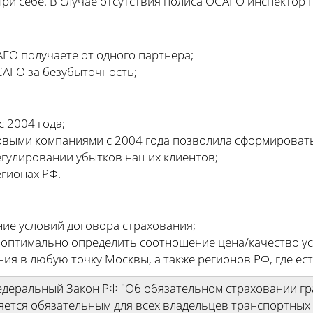
ри себе. В случае отсутствия полиса ОСАГО инспектор
ГО получаете от одного партнера;
САГО за безубыточность;
 2004 года;
овыми компаниями с 2004 года позволила сформироват
егулировании убытков наших клиентов;
егионах РФ.
ние условий договора страхования;
 оптимально определить соотношение цена/качество ус
ния в любую точку Москвы, а также регионов РФ, где ес
Федеральный Закон РФ "Об обязательном страховании г
яется обязательным для всех владельцев транспортных 