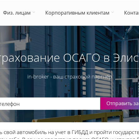
Физ. лицам
Корпоративным клиентам
Конта
трахование ОСАГО в Элис
in-broker - ваш страховой партнёр
Отправить за
ь свой автомобиль на учет в ГИБДД и пройти государст