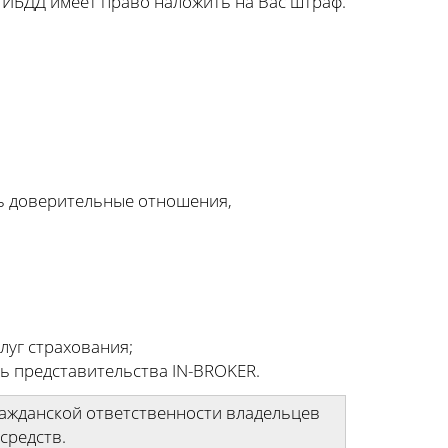
 ГИБДД имеет право наложить на Вас штраф.
ь доверительные отношения,
луг страхования;
ть представительства IN-BROKER.
ражданской ответственности владельцев
средств.