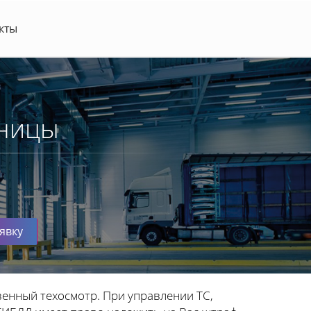
кты
нницы
явку
венный техосмотр. При управлении ТС,