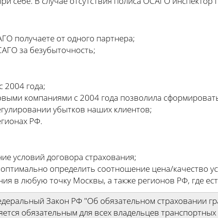
ри себе. В случае отсутствия полиса ОСАГО инспектор
ГО получаете от одного партнера;
САГО за безубыточность;
 2004 года;
овыми компаниями с 2004 года позволила сформироват
егулировании убытков наших клиентов;
егионах РФ.
ние условий договора страхования;
 оптимально определить соотношение цена/качество ус
ния в любую точку Москвы, а также регионов РФ, где ес
Федеральный Закон РФ "Об обязательном страховании г
яется обязательным для всех владельцев транспортных 