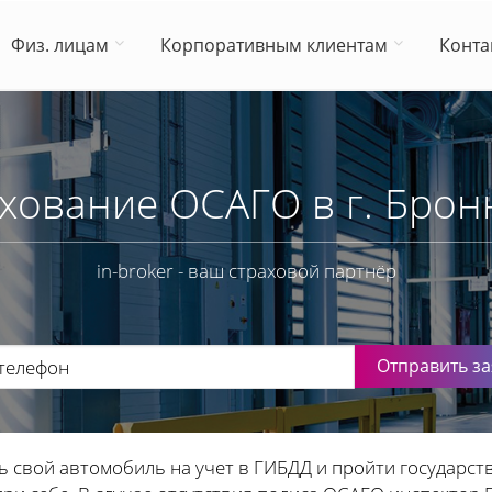
Физ. лицам
Корпоративным клиентам
Конта
хование ОСАГО в г. Бро
in-broker - ваш страховой партнёр
Отправить за
ь свой автомобиль на учет в ГИБДД и пройти государст