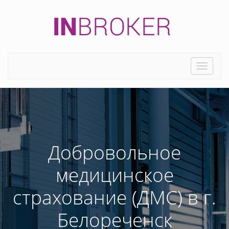
Toggle
naviga
Добровольное
медицинское
страхование (ДМС) в г.
Белореченск