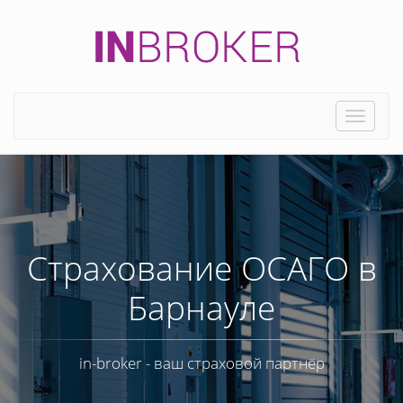
Toggle
naviga
Страхование ОСАГО в
Барнауле
in-broker - ваш страховой партнёр