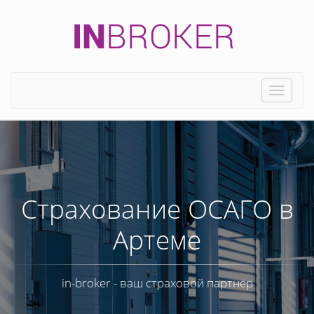
Toggle
naviga
Страхование ОСАГО в
Артеме
in-broker - ваш страховой партнёр