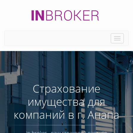
Toggle
naviga
Страхование
имущества для
компаний в г. Анапа
in-broker - ваш страховой партнёр