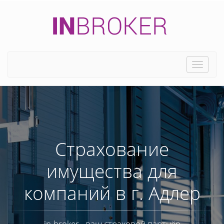
Toggle
naviga
Страхование
имущества для
компаний в г. Адлер
in-broker - ваш страховой партнёр