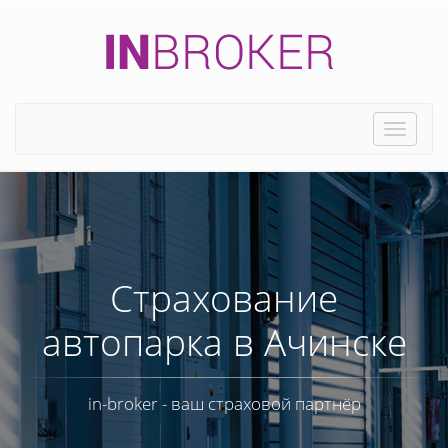
Toggle
naviga
Страхование
автопарка в Ачинске
in-broker - ваш страховой партнёр